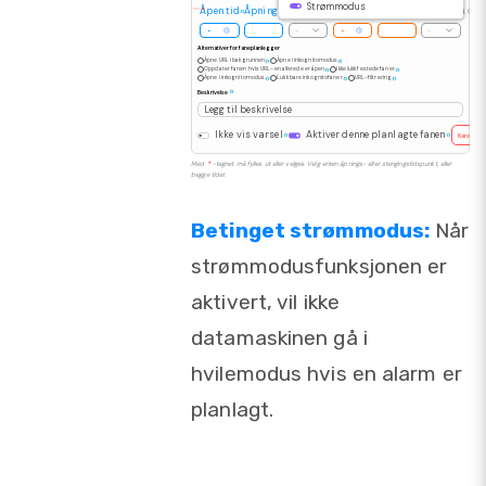
Strømmodus
Av/på-modus
Åpen tid
Åpningsdato
Åpent på dagen
Stengetid
Stengningsdato
Stengt på da
-
-
Alternativer for faneplanlegger
Åpne URL i bakgrunnen
Åpne i inkognitomodus
Oppdater fanen hvis URL-en allerede er åpen
Ikke lukk festede faner
Åpne i inkognitomodus
Lukk bare inkognitofaner
URL-filtrering
Beskrivelse
Legg til beskrivelse
Ikke vis varsel
Aktiver denne planlagte fanen
Kansellere
Med
*
-tegnet må fylles ut eller velges. Velg enten åpnings- eller stengingstidspunkt, eller
begge tider.
Betinget strømmodus:
Når
strømmodusfunksjonen er
aktivert, vil ikke
datamaskinen gå i
hvilemodus hvis en alarm er
planlagt.