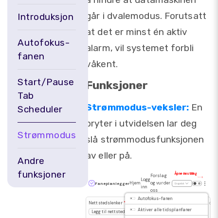
går i dvalemodus. Forutsatt
Introduksjon
at det er minst én aktiv
Autofokus-
alarm, vil systemet forbli
fanen
våkent.
Start/Pause
Funksjoner
Tab
Strømmodus-veksler:
En
Scheduler
bryter i utvidelsen lar deg
Strømmodus
slå strømmodusfunksjonen
av eller på.
Andre
funksjoner
Åpne innstilling
Forslag
Logg
Hjem
og vurder
Faneplanlegger
Engelsk
inn
oss
Autofokus-fanen
Nettstedslenker
*
Åpen tid
Åpningsdato
Åpent på dag
Aktiver alle tidsplanfaner
Legg til nettsted
-