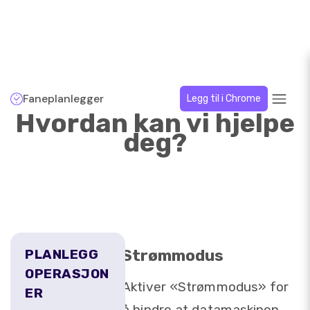
Faneplanlegger
Legg til i Chrome
Hvordan kan vi hjelpe
deg?
Strømmodus
PLANLEGG
OPERASJON
Aktiver «Strømmodus» for
ER
å hindre at datamaskinen