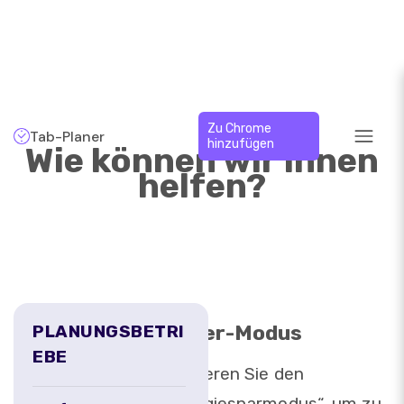
Zu Chrome
Tab-Planer
hinzufügen
Wie können wir Ihnen
helfen?
Power-Modus
PLANUNGSBETRI
EBE
Aktivieren Sie den
„Energiesparmodus“, um zu