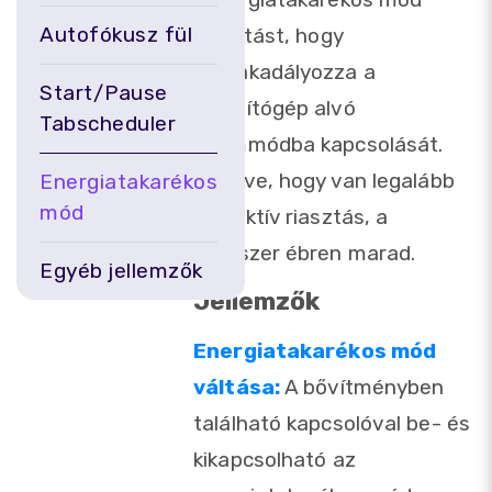
Autofókusz fül
beállítást, hogy
megakadályozza a
Start/Pause
számítógép alvó
Tabscheduler
üzemmódba kapcsolását.
Feltéve, hogy van legalább
Energiatakarékos
mód
egy aktív riasztás, a
rendszer ébren marad.
Egyéb jellemzők
Jellemzők
Energiatakarékos mód
váltása:
A bővítményben
található kapcsolóval be- és
kikapcsolható az