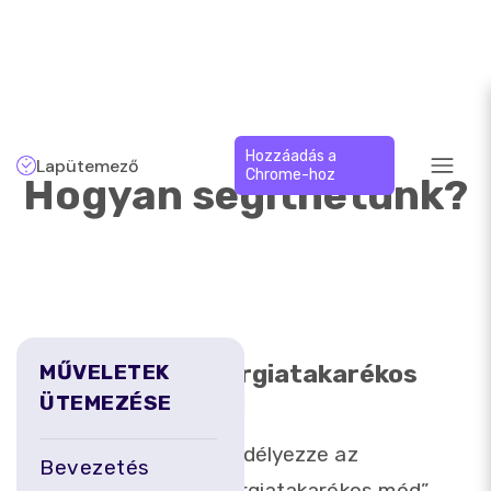
Hozzáadás a
Lapütemező
Chrome-hoz
Hogyan segíthetünk?
Energiatakarékos
MŰVELETEK
mód
ÜTEMEZÉSE
Engedélyezze az
Bevezetés
„Energiatakarékos mód”