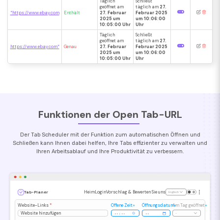
Täglich
Schließt
geöffnet am
täglich am
27.
*https://www.ebay.com
Enthält
27. Februar
Februar 2025
2025 um
um 10:06:00
10:05:00 Uhr
Uhr
Täglich
Schließt
geöffnet am
täglich am
27.
https://www.ebay.com*
Genau
27. Februar
Februar 2025
2025 um
um 10:06:00
10:05:00 Uhr
Uhr
Funktionen der Open Tab-URL
Der Tab Scheduler mit der Funktion zum automatischen Öffnen und
Schließen kann Ihnen dabei helfen, Ihre Tabs effizienter zu verwalten und
Ihren Arbeitsablauf und Ihre Produktivität zu verbessern.
Heim
Login
Vorschlag & Bewerten Sie uns
Tab-Planer
Englisch
Website-Links
*
Offene Zeit
Öffnungsdatum
Am Tag geöffnet
Website hinzufügen
-