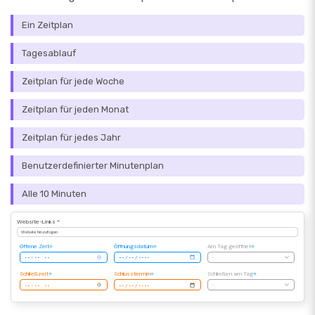
Ein Zeitplan
Tagesablauf
Zeitplan für jede Woche
Zeitplan für jeden Monat
Zeitplan für jedes Jahr
Benutzerdefinierter Minutenplan
Alle 10 Minuten
Website-Links
*
Website hinzufügen
Offene Zeit
Öffnungsdatum
Am Tag geöffnet
-
Schließzeit
Schlusstermin
Schließen am Tag
-