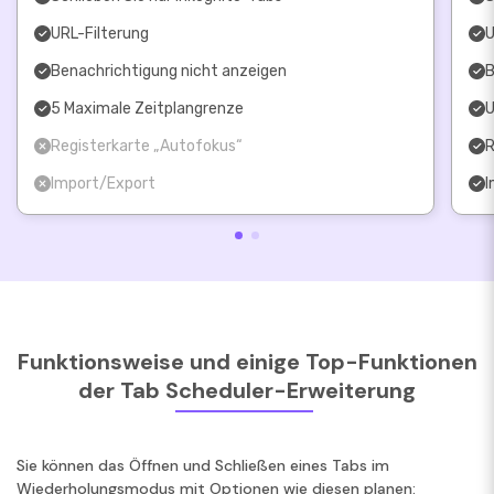
URL-Filterung
U
Benachrichtigung nicht anzeigen
B
5 Maximale Zeitplangrenze
U
Registerkarte „Autofokus“
R
Import/Export
I
Funktionsweise und einige Top-Funktionen
der Tab Scheduler-Erweiterung
Sie können das Öffnen und Schließen eines Tabs im
Wiederholungsmodus mit Optionen wie diesen planen: