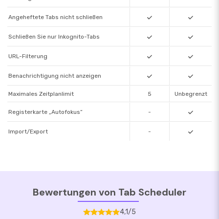
10:05:00
10:06:00
Uhr
Uhr
Angeheftete Tabs nicht schließen
Schließen Sie nur Inkognito-Tabs
URL-Filterung
Benachrichtigung nicht anzeigen
Maximales Zeitplanlimit
5
Unbegrenzt
Registerkarte „Autofokus“
-
Import/Export
-
Bewertungen von Tab Scheduler
4,1/5