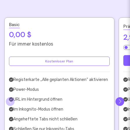
Basic
Pr
0,00 $
2
Für immer kostenlos
Kostenloser Plan
Registerkarte „Alle geplanten Aktionen“ aktivieren
R
Power-Modus
P
URL im Hintergrund öffnen
U
Im Inkognito-Modus öffnen
I
Angeheftete Tabs nicht schließen
A
Schließen Sie nur Inkognito-Tabs
S