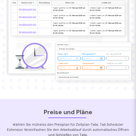
Titel
Website-Link
Beschreibung
Offene Zeit
Schließzeit
Täglich geöffnet am
27. Februar 2025 um
Schließt täglich am
27. Februar 2025 um
-
https://www.ebay.com
-
10:05:00 Uhr
10:06:00 Uhr
Täglich geöffnet am
27. Februar 2025 um
Schließt täglich am
27. Februar 2025 um
-
https://www.ebay.com
-
10:05:00 Uhr
10:06:00 Uhr
Täglich geöffnet am
27. Februar 2025 um
Schließt täglich am
27. Februar 2025 um
-
https://www.ebay.com
-
10:05:00 Uhr
10:06:00 Uhr
Täglich geöffnet am
27. Februar 2025 um
Schließt täglich am
27. Februar 2025 um
-
https://www.ebay.com
-
10:05:00 Uhr
10:06:00 Uhr
Website-Links
*
Website hinzufügen
Offene Zeit
Öffnungsdatum
Am Tag geöffnet
-
Schließzeit
Schlusstermin
Schließen am Tag
-
Beschreibung
Beschreibung hinzufügen
Preise und Pläne
Wählen Sie mühelos den Preisplan für Zeitplan-Tabs. Tab Scheduler
Extension Vereinfachen Sie den Arbeitsablauf durch automatisches Öffnen
und Schließen von Tabs.