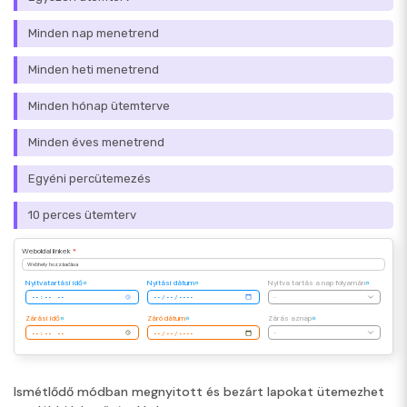
Minden nap menetrend
Minden heti menetrend
Minden hónap ütemterve
Minden éves menetrend
Egyéni percütemezés
10 perces ütemterv
Weboldal linkek
*
Webhely hozzáadása
Nyitvatartási idő
Nyitási dátum
Nyitva tartás a nap folyamán
-
Zárási idő
Záró dátum
Zárás aznap
-
Ismétlődő módban megnyitott és bezárt lapokat ütemezhet