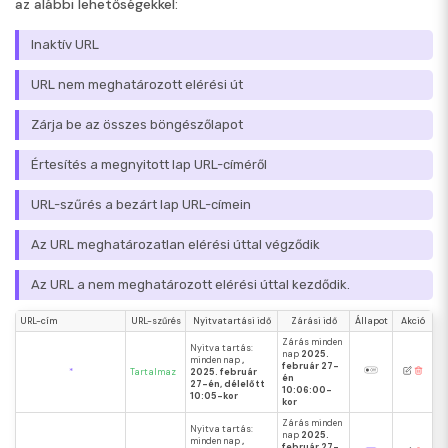
az alábbi lehetőségekkel:
Inaktív URL
URL nem meghatározott elérési út
Zárja be az összes böngészőlapot
Értesítés a megnyitott lap URL-címéről
URL-szűrés a bezárt lap URL-címein
Az URL meghatározatlan elérési úttal végződik
Az URL a nem meghatározott elérési úttal kezdődik.
URL-cím
URL-szűrés
Nyitvatartási idő
Zárási idő
Állapot
Akció
Zárás minden
Nyitva tartás:
nap
2025.
minden nap
,
február 27-
*
Tartalmaz
2025. február
én
27-én, délelőtt
10:06:00-
10:05-kor
kor
Zárás minden
Nyitva tartás:
nap
2025.
minden nap
,
február 27-