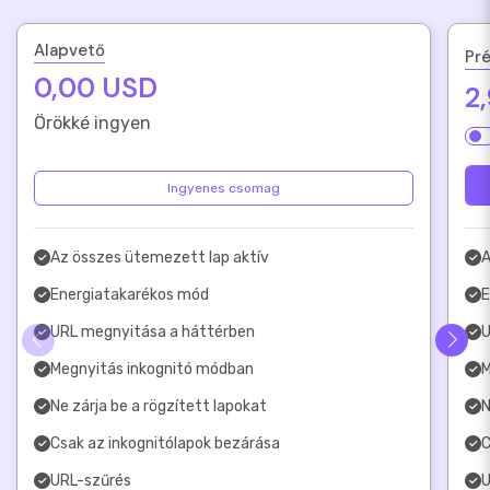
Alapvető
Pr
0,00 USD
2
Örökké ingyen
Ingyenes csomag
Az összes ütemezett lap aktív
A
Energiatakarékos mód
E
URL megnyitása a háttérben
U
Megnyitás inkognitó módban
M
Ne zárja be a rögzített lapokat
N
Csak az inkognitólapok bezárása
C
URL-szűrés
U