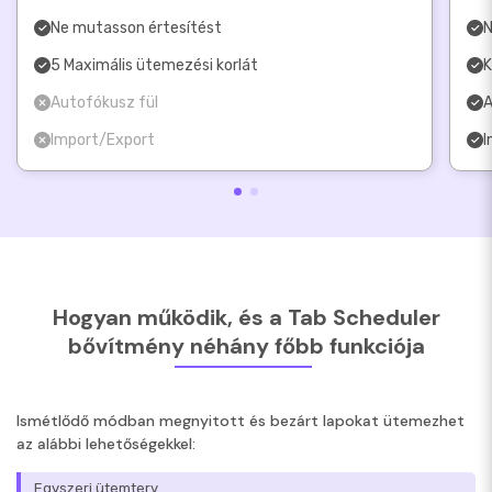
Ne mutasson értesítést
N
5 Maximális ütemezési korlát
K
Autofókusz fül
A
Import/Export
I
Hogyan működik, és a Tab Scheduler
bővítmény néhány főbb funkciója
Ismétlődő módban megnyitott és bezárt lapokat ütemezhet
az alábbi lehetőségekkel:
Egyszeri ütemterv