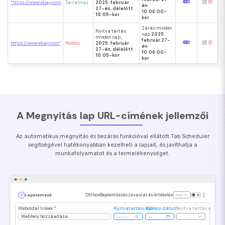
*https://www.ebay.com
Tartalmaz
2025. február
én
27-én, délelőtt
10:06:00-
10:05-kor
kor
Zárás minden
Nyitva tartás:
nap
2025.
minden nap
,
február 27-
https://www.ebay.com*
Pontos
2025. február
én
27-én, délelőtt
10:06:00-
10:05-kor
kor
A Megnyitás lap URL-címének jellemzői
Az automatikus megnyitás és bezárás funkcióval ellátott Tab Scheduler
segítségével hatékonyabban kezelheti a lapjait, és javíthatja a
munkafolyamatot és a termelékenységet.
Otthon
Bejelentkezés
Javaslat és értékelés
Lapütemező
angol
Weboldal linkek
*
Nyitvatartási idő
Nyitási dátum
Nyitva tartás a nap 
Webhely hozzáadása
-