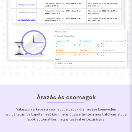
Nyitva tartás: minden nap
, 2025. február 27-én,
Zárás minden nap
2025. február 27-én
-
https://www.ebay.com
-
délelőtt 10:05-kor
10:06:00-kor
Nyitva tartás: minden nap
, 2025. február 27-én,
Zárás minden nap
2025. február 27-én
-
https://www.ebay.com
-
délelőtt 10:05-kor
10:06:00-kor
Nyitva tartás: minden nap
, 2025. február 27-én,
Zárás minden nap
2025. február 27-én
-
https://www.ebay.com
-
délelőtt 10:05-kor
10:06:00-kor
Weboldal linkek
*
Webhely hozzáadása
Nyitvatartási idő
Nyitási dátum
Nyitva tartás a nap folyamán
-
Zárási idő
Záró dátum
Zárás aznap
-
Leírás
Leírás hozzáadása
Árazás és csomagok
Válasszon árképzési csomagot a Lapok ütemezése könnyedén
szolgáltatáshoz Lapütemező bővítmény Egyszerűsítse a munkafolyamatot a
lapok automatikus megnyitásával és bezárásával