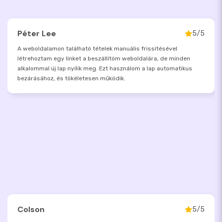
Péter Lee
5/5
A weboldalamon található tételek manuális frissítésével
létrehoztam egy linket a beszállítóm weboldalára, de minden
alkalommal új lap nyílik meg. Ezt használom a lap automatikus
bezárásához, és tökéletesen működik.
Colson
5/5