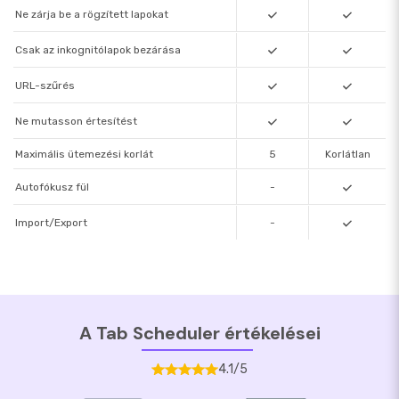
kor
Ne zárja be a rögzített lapokat
Csak az inkognitólapok bezárása
URL-szűrés
Ne mutasson értesítést
Maximális ütemezési korlát
5
Korlátlan
Autofókusz fül
-
Import/Export
-
A Tab Scheduler értékelései
4.1/5