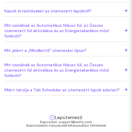
Kapok értesítéseket az ütemezett lapokról?
Mit csinálnak az Automatikus fókusz fül, az Összes
ütemezett fül aktiválása és az Energiatakarékos mód
funkciói?
Mit jelent a „Mindkettő” ütemezési típus?
Mit csinálnak az Automatikus fókusz fül, az Összes
ütemezett fül aktiválása és az Energiatakarékos mód
funkciói?
Miért tárolja a Tab Scheduler az ütemezett lapok adatait?
Lapütemező
Kapcsolat:
support@extfy.com
Adatvédelmi irányelvek
Felhasználási feltételek