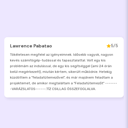
Lawrence Pabatao
5/5
Tökéletesen megfelel az igényeimnek. Idősebb vagyok, nagyon
kevés számítógép-tudással és tapasztalattal. Volt egy kis
problémám az indulással, de egy kis segítséggel (ami 24 órán
belül megérkezett), miután kértem, sikerült működnie. Hetekig
küzdöttem a "feladatütemezővel", és már majdnem feladtam a
projektemet, de amikor megtaláltam a "Feladatütemezőt" -------
-VARÁZSLATOS------.TÍZ CSILLAG ÖSSZEFOGLALVA.