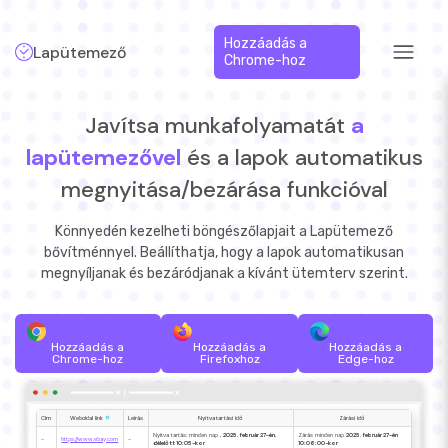
Hozzáadás a
Lapütemező
Chrome-hoz
Javítsa munkafolyamatát
a
lapütemezővel
és a lapok automatikus
megnyitása/bezárása funkcióval
Könnyedén kezelheti böngészőlapjait a Lapütemező
bővítménnyel. Beállíthatja, hogy a lapok automatikusan
megnyíljanak és bezáródjanak a kívánt ütemterv szerint.
Hozzáadás a
Hozzáadás a
Hozzáadás a
Chrome-hoz
Firefoxhoz
Edge-hoz
Cím
Weboldal link
Leírás
Nyitvatartási idő
Zárási idő
Nyitva tartás: minden nap
, 2025. február 27-én,
Zárás minden nap
2025. február 27-én
-
https://www.ebay.com
-
délelőtt 10:05-kor
10:06:00-kor