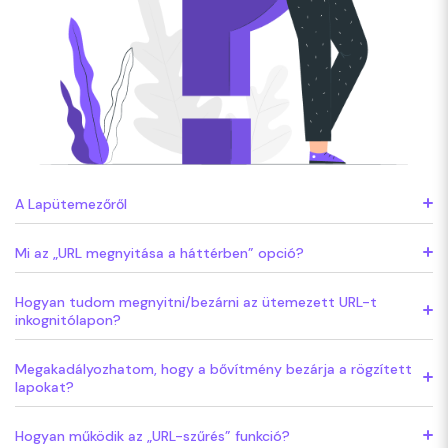
A Lapütemezőről
Mi az „URL megnyitása a háttérben” opció?
Hogyan tudom megnyitni/bezárni az ütemezett URL-t
inkognitólapon?
Megakadályozhatom, hogy a bővítmény bezárja a rögzített
lapokat?
Hogyan működik az „URL-szűrés” funkció?