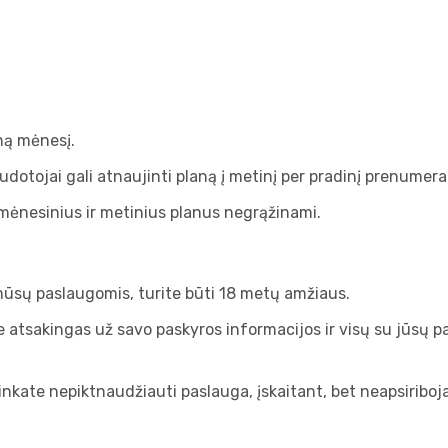
ą mėnesį.
dotojai gali atnaujinti planą į metinį per pradinį prenumerat
mėnesinius ir metinius planus negrąžinami.
sų paslaugomis, turite būti 18 metų amžiaus.
 atsakingas už savo paskyros informacijos ir visų su jūsų p
nkate nepiktnaudžiauti paslauga, įskaitant, bet neapsiriboja