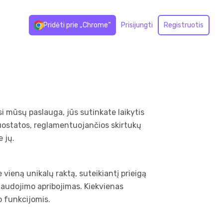
Pridėti prie „Chrome“
Prisijungti
Registruotis
i mūsų paslauga, jūs sutinkate laikytis
nuostatos, reglamentuojančios skirtukų
 jų.
ieną unikalų raktą, suteikiantį prieigą
naudojimo apribojimas. Kiekvienas
o funkcijomis.