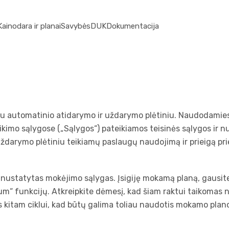
Kainodara ir planai
Savybės
DUK
Dokumentacija
su automatinio atidarymo ir uždarymo plėtiniu. Naudodamies
eikimo sąlygose („Sąlygos“) pateikiamos teisinės sąlygos ir 
ždarymo plėtiniu teikiamų paslaugų naudojimą ir prieigą prie
nustatytas mokėjimo sąlygas. Įsigiję mokamą planą, gausite v
ium“ funkcijų. Atkreipkite dėmesį, kad šiam raktui taikomas 
 kitam ciklui, kad būtų galima toliau naudotis mokamo plan