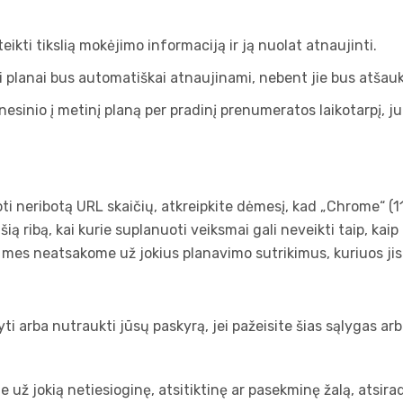
eikti tikslią mokėjimo informaciją ir ją nuolat atnaujinti.
planai bus automatiškai atnaujinami, nebent jie bus atšaukt
ėnesinio į metinį planą per pradinį prenumeratos laikotarpį,
i neribotą URL skaičių, atkreipkite dėmesį, kad „Chrome“ (11
 šią ribą, kai kurie suplanuoti veiksmai gali neveikti taip, kaip
mes neatsakome už jokius planavimo sutrikimus, kuriuos jis 
 arba nutraukti jūsų paskyrą, jei pažeisite šias sąlygas arba
e už jokią netiesioginę, atsitiktinę ar pasekminę žalą, atsi