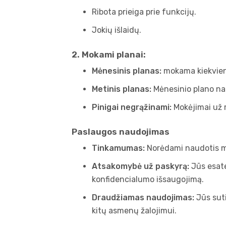
Ribota prieiga prie funkcijų.
Jokių išlaidų.
2. Mokami planai:
Mėnesinis planas:
mokama kiekvien
Metinis planas:
Mėnesinio plano nau
Pinigai negrąžinami:
Mokėjimai už 
Paslaugos naudojimas
Tinkamumas:
Norėdami naudotis mū
Atsakomybė už paskyrą:
Jūs esate
konfidencialumo išsaugojimą.
Draudžiamas naudojimas:
Jūs suti
kitų asmenų žalojimui.