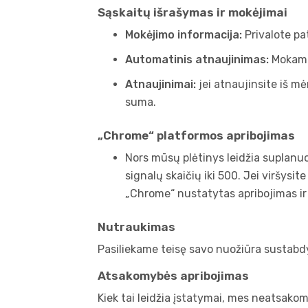
Sąskaitų išrašymas ir mokėjimai
Mokėjimo informacija:
Privalote pat
Automatinis atnaujinimas:
Mokami 
Atnaujinimai:
jei atnaujinsite iš m
suma.
„Chrome“ platformos apribojimas
Nors mūsų plėtinys leidžia suplanuot
signalų skaičių iki 500. Jei viršysite
„Chrome“ nustatytas apribojimas ir 
Nutraukimas
Pasiliekame teisę savo nuožiūra sustabdyti
Atsakomybės apribojimas
Kiek tai leidžia įstatymai, mes neatsakom