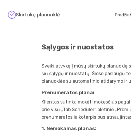
Skirtukų planuoklė
Pradžia
Sąlygos ir nuostatos
Sveiki atvykę į mūsų skirtukų planuoklę 
šių sąlygų ir nuostatų. Šiose paslaugų t
planuoklės su automatinio atidarymo ir u
Prenumeratos planai
Klientas sutinka mokėti mokesčius pagal 
prie visų „Tab Scheduler“ plėtinio „Prem
prenumeratos laikotarpis bus atnaujintas
1. Nemokamas planas: