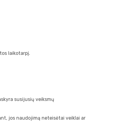
os laikotarpį.
askyra susijusių veiksmų
nt, jos naudojimą neteisėtai veiklai ar