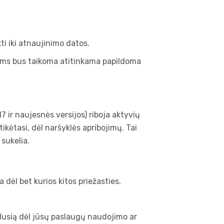
i iki atnaujinimo datos.
 jums bus taikoma atitinkama papildoma
7 ir naujesnės versijos) riboja aktyvių
 tikėtasi, dėl naršyklės apribojimų. Tai
sukelia.
 dėl bet kurios kitos priežasties.
radusią dėl jūsų paslaugų naudojimo ar