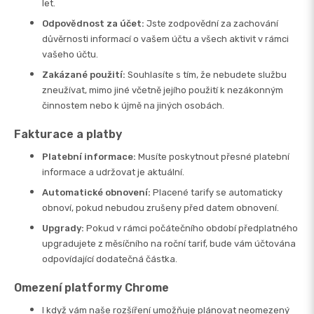
let.
Odpovědnost za účet:
Jste zodpovědní za zachování
důvěrnosti informací o vašem účtu a všech aktivit v rámci
vašeho účtu.
Zakázané použití:
Souhlasíte s tím, že nebudete službu
zneužívat, mimo jiné včetně jejího použití k nezákonným
činnostem nebo k újmě na jiných osobách.
Fakturace a platby
Platební informace:
Musíte poskytnout přesné platební
informace a udržovat je aktuální.
Automatické obnovení:
Placené tarify se automaticky
obnoví, pokud nebudou zrušeny před datem obnovení.
Upgrady:
Pokud v rámci počátečního období předplatného
upgradujete z měsíčního na roční tarif, bude vám účtována
odpovídající dodatečná částka.
Omezení platformy Chrome
I když vám naše rozšíření umožňuje plánovat neomezený