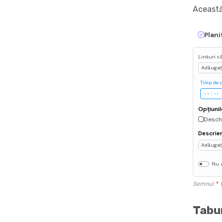
Această
Plani
Linkuri c
Adăugați
Timp de 
Opțiunil
Deschi
Descrie
Adăugați
Nu a
Semnul
*
t
Tabur