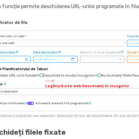
 funcție permite deschiderea URL-urilor programate în fila
ficator de file
ătre site-uri web
*
Timp de
 site web
deschidere
Data deschiderii
Deschis în ziua respectivă
Ora de 
-
e Planificatorului de Taburi
deți URL-ul în fundal
Deschide în modul incognito
Nu închideți filele fix
re
Legătură site web Deschideți în incognito
 o descriere
fișa notificarea
Activează această filă programată
rebuie completat sau selectat. Selectați fie ora de deschidere, fie ora de înch
chideți filele fixate