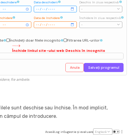
 deschidere
Data deschiderii
Deschis în ziua respectivă
-
închidere
Data de închidere
Închidere în ziua respectivă
-
ate
Închideți doar filele incognito
Filtrarea URL-urilor
Închide linkul site-ului web Deschis în incognito
Anula
Salvați programul
idere, fie ambele.
lele sunt deschise sau închise. În mod implicit,
e în câmpul de introducere.
Acasă
Log in
Sugestie și evaluare
Engleză