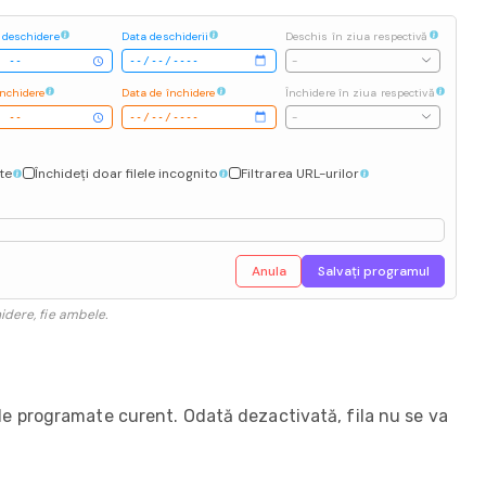
 deschidere
Data deschiderii
Deschis în ziua respectivă
-
închidere
Data de închidere
Închidere în ziua respectivă
-
ate
Închideți doar filele incognito
Filtrarea URL-urilor
Anula
Salvați programul
idere, fie ambele.
ele programate curent. Odată dezactivată, fila nu se va