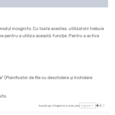
odul incognito. Cu toate acestea, utilizatorii trebuie
e pentru a utiliza această funcție. Pentru a activa
 (Planificator de file cu deschidere și închidere
ito.
Acasă
Log in
Sugestie și evaluare
Engleză