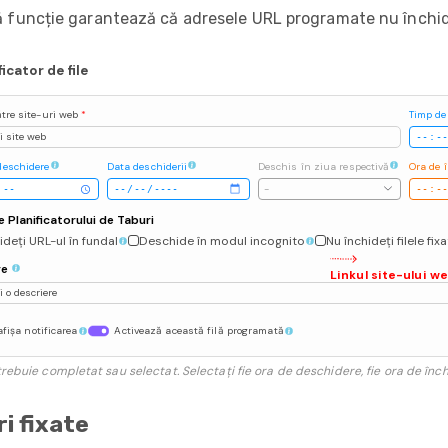
 funcție garantează că adresele URL programate nu închid 
ficator de file
ătre site-uri web
*
Timp de
 site web
deschidere
Data deschiderii
Deschis în ziua respectivă
Ora de 
-
e Planificatorului de Taburi
deți URL-ul în fundal
Deschide în modul incognito
Nu închideți filele fix
re
Linkul site-ului w
 o descriere
fișa notificarea
Activează această filă programată
rebuie completat sau selectat. Selectați fie ora de deschidere, fie ora de înch
i fixate