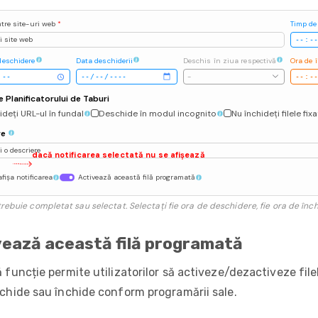
ătre site-uri web
*
Timp de
 site web
deschidere
Data deschiderii
Deschis în ziua respectivă
Ora de 
-
e Planificatorului de Taburi
deți URL-ul în fundal
Deschide în modul incognito
Nu închideți filele fix
re
 o descriere
dacă notificarea selectată nu se afișează
fișa notificarea
Activează această filă programată
rebuie completat sau selectat. Selectați fie ora de deschidere, fie ora de înch
vează această filă programată
 funcție permite utilizatorilor să activeze/dezactiveze fil
chide sau închide conform programării sale.