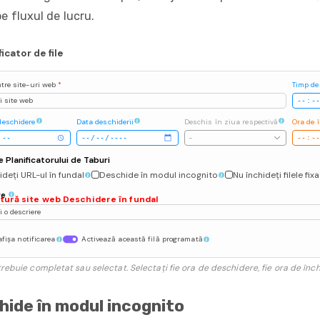
e fluxul de lucru.
ficator de file
ătre site-uri web
*
Timp de
 site web
deschidere
Data deschiderii
Deschis în ziua respectivă
Ora de 
-
e Planificatorului de Taburi
deți URL-ul în fundal
Deschide în modul incognito
Nu închideți filele fix
re
tură site web Deschidere în fundal
 o descriere
fișa notificarea
Activează această filă programată
rebuie completat sau selectat. Selectați fie ora de deschidere, fie ora de înch
ide în modul incognito