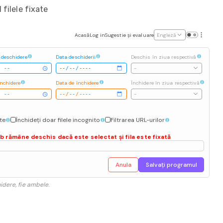
filele fixate
Acasă
Log in
Sugestie și evaluare
Engleză
 deschidere
Data deschiderii
Deschis în ziua respectivă
-
închidere
Data de închidere
Închidere în ziua respectivă
-
ate
Închideți doar filele incognito
Filtrarea URL-urilor
eb rămâne deschis dacă este selectat și fila este fixată
Anula
Salvați programul
idere, fie ambele.