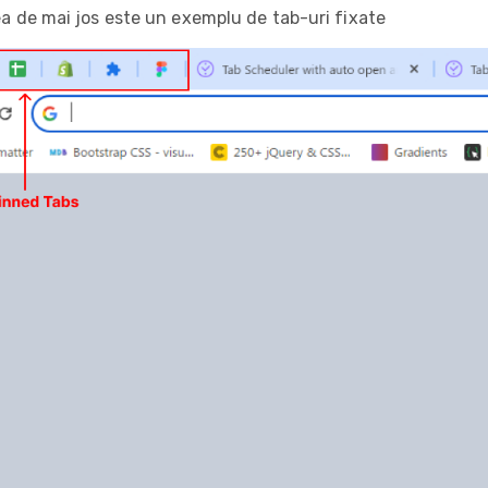
a de mai jos este un exemplu de tab-uri fixate