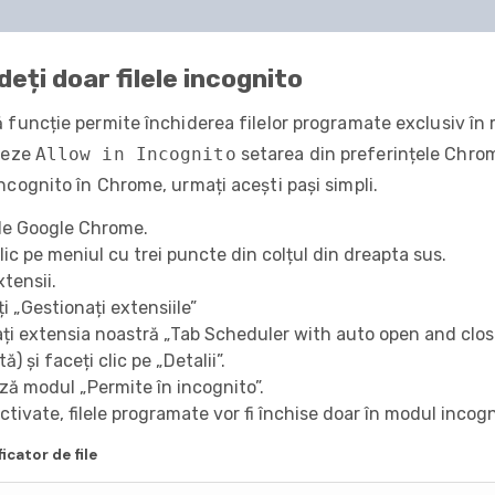
deți doar filele incognito
 funcție permite închiderea filelor programate exclusiv în m
veze
Allow in Incognito
setarea din preferințele Chrom
ncognito în Chrome, urmați acești pași simpli.
e Google Chrome.
lic pe meniul cu trei puncte din colțul din dreapta sus.
xtensii.
i „Gestionați extensiile”
ți extensia noastră „Tab Scheduler with auto open and close”
) și faceți clic pe „Detalii”.
ză modul „Permite în incognito”.
tivate, filele programate vor fi închise doar în modul incogn
ficator de file