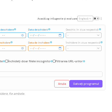
Acasă
Log in
Sugestie și evaluare
Engleză
 deschidere
Data deschiderii
Deschis în ziua respectivă
-
închidere
Data de închidere
Închidere în ziua respectivă
-
ate
Închideți doar filele incognito
Filtrarea URL-urilor
Anula
Salvați programul
idere, fie ambele.