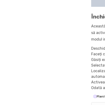
Închi
Această
să acti
modul i
Deschid
Faceți c
Găsiți e
Selectaț
Localiza
automată
Activea
Odată ac
Plani