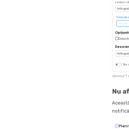
Linkuri c
Adăugați
Timp de 
Opțiunil
Deschi
Descrie
Adăugați
Nu a
Semnul
*
t
Nu af
Această
notifică
Plani