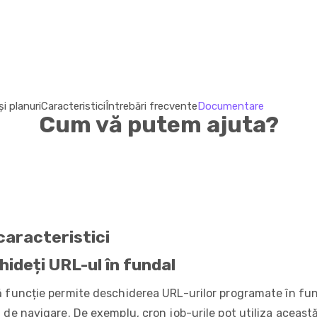
și planuri
Caracteristici
Întrebări frecvente
Documentare
Cum vă putem ajuta?
caracteristici
ideți URL-ul în fundal
 funcție permite deschiderea URL-urilor programate în fu
 de navigare. De exemplu, cron job-urile pot utiliza această