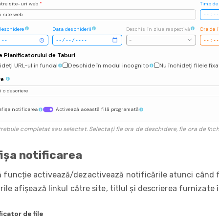
ătre site-uri web
*
Timp de
 site web
deschidere
Data deschiderii
Deschis în ziua respectivă
Ora de 
-
e Planificatorului de Taburi
deți URL-ul în fundal
Deschide în modul incognito
Nu închideți filele fix
re
 o descriere
fișa notificarea
Activează această filă programată
rebuie completat sau selectat. Selectați fie ora de deschidere, fie ora de înch
ișa notificarea
 funcție activează/dezactivează notificările atunci când fi
rile afișează linkul către site, titlul și descrierea furnizat
ficator de file