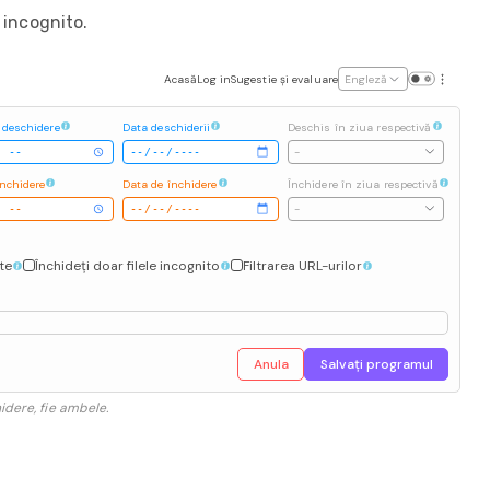
 incognito.
Acasă
Log in
Sugestie și evaluare
Engleză
 deschidere
Data deschiderii
Deschis în ziua respectivă
-
închidere
Data de închidere
Închidere în ziua respectivă
-
ate
Închideți doar filele incognito
Filtrarea URL-urilor
Anula
Salvați programul
idere, fie ambele.