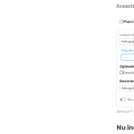
Această
Plani
Linkuri c
Adăugați
Timp de 
Opțiunil
Deschi
Descrie
Adăugați
Nu a
Semnul
*
t
Nu în