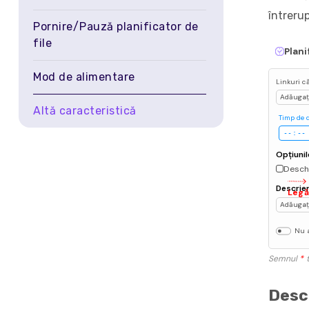
întrerup
Pornire/Pauză planificator de
file
Plani
Mod de alimentare
Linkuri c
Adăugați
Altă caracteristică
Timp de 
Opțiunil
Deschi
Descrie
Legă
Adăugați
Nu a
Semnul
*
t
Desch