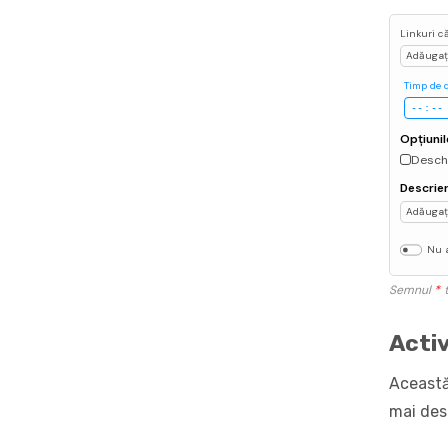
Linkuri c
Adăugați
Timp de 
Opțiunil
Deschi
Descrie
Adăugați
Nu a
Semnul
*
t
Acti
Această
mai des