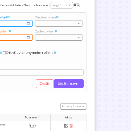
Domov
Přihlášení
Návrh a hodnocení
angličtina
vření
Otevřeno v den
-
avření
Zavřeno v den
-
Otevřít v anonymním režimu
Zrušit
Uložit rozvrh
Import/Export
Postavení
Akce
ora