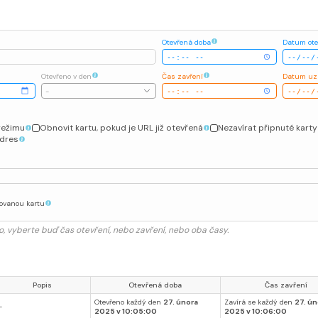
Otevřená doba
Datum ote
Otevřeno v den
Čas zavření
Datum uz
-
režimu
Obnovit kartu, pokud je URL již otevřená
Nezavírat připnuté karty
adres
novanou kartu
 vyberte buď čas otevření, nebo zavření, nebo oba časy.
Popis
Otevřená doba
Čas zavření
Otevřeno každý den
27. února
Zavírá se každý den
27. ún
-
2025 v 10:05:00
2025 v 10:06:00