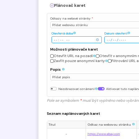
Plánovač karet
Odkazy na webové stránky
*
Přidat webovou stránku
Otevřená doba
Datum otevření
Možnosti plánovače karet
Otevřít URL na pozadí
Otevřít v anonymním 
Zavřít pouze anonymní karty
Filtrování URL 
Popis
Přidat popis
Nezobrazovat oznámení
Aktivovat tuto naplá
Pole se symbolem
*
musí být vyplněno nebo vybráno,
Seznam naplánovaných karet
Titul
Odkaz na webovou stránku
-
https://www.ebay.com