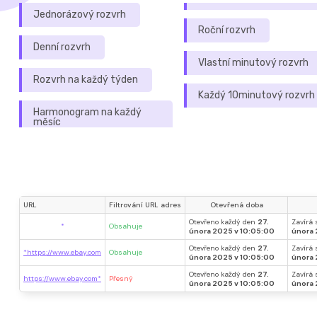
Jednorázový rozvrh
Roční rozvrh
Denní rozvrh
Vlastní minutový rozvrh
Rozvrh na každý týden
Každý 10minutový rozvrh
Harmonogram na každý
měsíc
URL
Filtrování URL adres
Otevřená doba
Otevřeno každý den
27.
Zavírá
*
Obsahuje
února 2025 v 10:05:00
února 
Otevřeno každý den
27.
Zavírá
*https://www.ebay.com
Obsahuje
února 2025 v 10:05:00
února 
Otevřeno každý den
27.
Zavírá
https://www.ebay.com*
Přesný
února 2025 v 10:05:00
února 