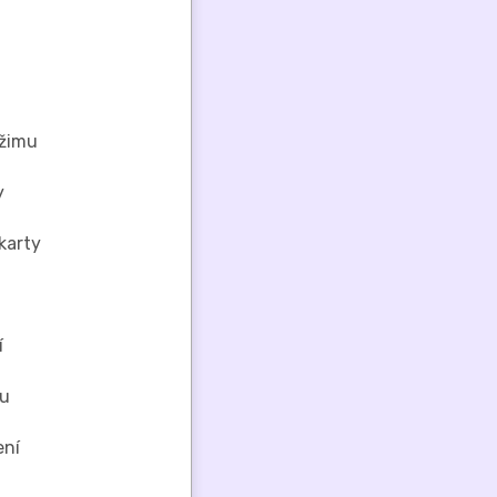
ežimu
y
karty
í
hu
ení