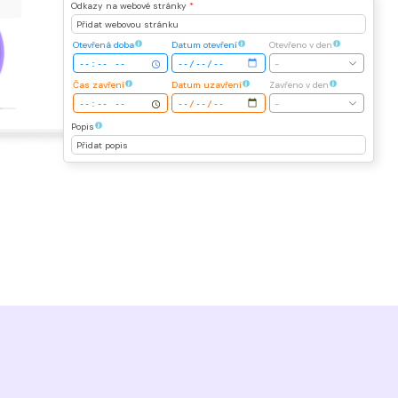
Odkazy na webové stránky
*
Přidat webovou stránku
Otevřená doba
Datum otevření
Otevřeno v den
-
Čas zavření
Datum uzavření
Zavřeno v den
-
Popis
Přidat popis