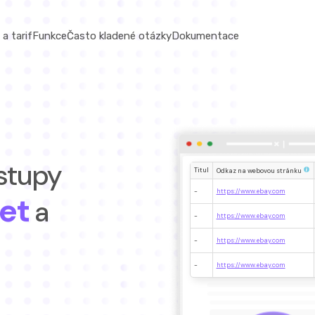
a tarif
Funkce
Často kladené otázky
Dokumentace
ostupy
Titul
Odkaz na webovou stránku
-
https://www.ebay.com
et
a
-
https://www.ebay.com
-
https://www.ebay.com
-
https://www.ebay.com