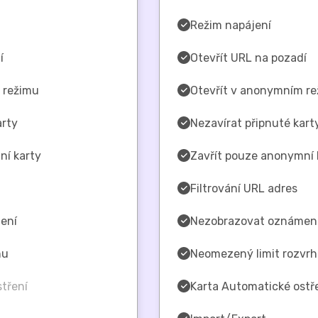
Režim napájení
í
Otevřít URL na pozadí
 režimu
Otevřít v anonymním r
arty
Nezavírat připnuté kart
ní karty
Zavřít pouze anonymní 
Filtrování URL adres
ení
Nezobrazovat oznámen
nu
Neomezený limit rozvr
tření
Karta Automatické ostř