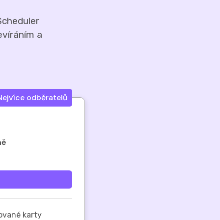
 Scheduler
evíráním a
Nejvíce odběratelů
ně
ované karty