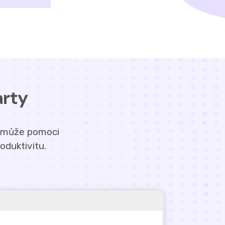
arty
m může pomoci
oduktivitu.