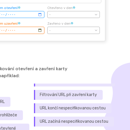
m otevření
Otevřeno v den
-
m uzavření
Zavřeno v den
-
ování otevření a zavření karty
apříklad:
Filtrování URL při zavření karty
URL
URL končí nespecifikovanou cestou
rohlížeče
URL začíná nespecifikovanou cestou
otevřené