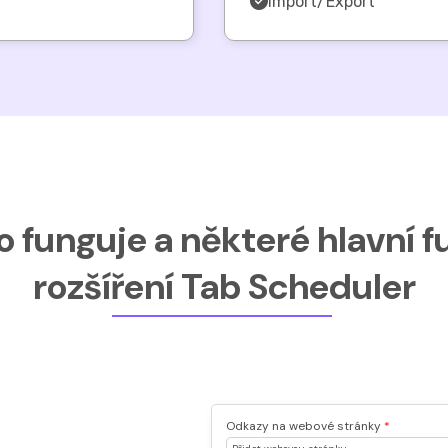
Import/Export
o funguje a některé hlavní 
rozšíření Tab Scheduler
Odkazy na webové stránky
*