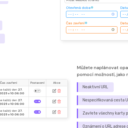
Přidat webovou stránku
Otevřená doba
Datu
Čas zavření
Datu
Můžete naplánovat opak
pomocí možností, jako n
Čas zavření
Postavení
Akce
Neaktivní URL
 se každý den
27.
2025 v 10:06:00
Nespecifikovaná cesta 
 se každý den
27.
2025 v 10:06:00
 se každý den
27.
Zavřete všechny karty p
2025 v 10:06:00
Oznámení o URL adrese 