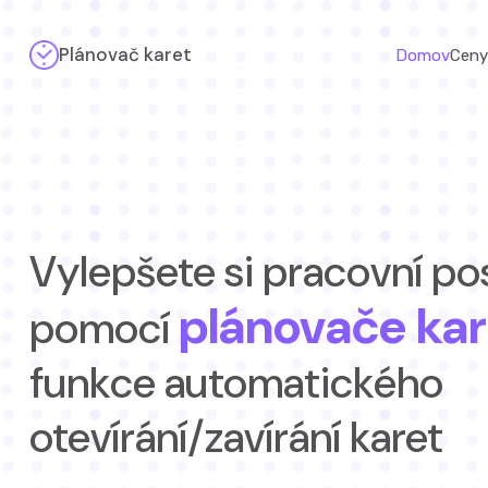
Plánovač karet
Domov
Ceny 
Vylepšete si pracovní p
plánovače kar
pomocí
funkce automatického
otevírání/zavírání karet