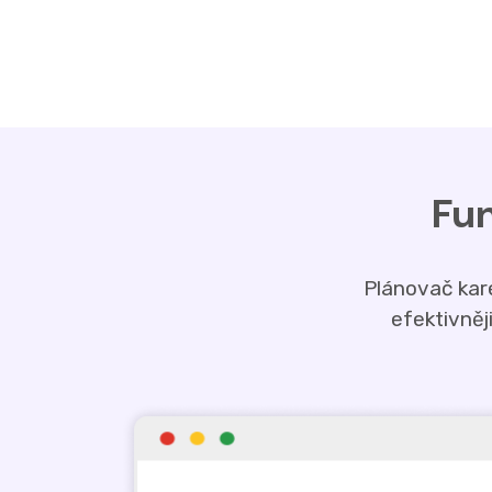
Fun
Plánovač kar
efektivněj