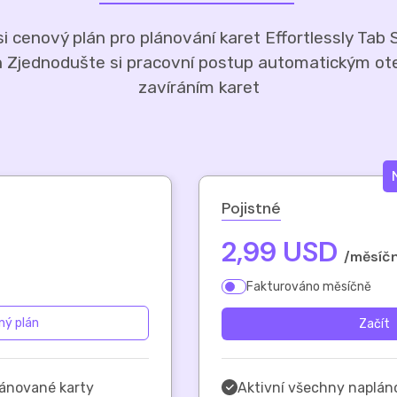
i cenový plán pro plánování karet Effortlessly Tab
 Zjednodušte si pracovní postup automatickým ot
zavíráním karet
Pojistné
2,99 USD
/měsíč
Fakturováno měsíčně
ný plán
Začít
lánované karty
Aktivní všechny naplán