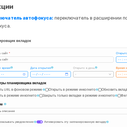
кции
лючатель автофокуса:
переключатель в расширении п
куса.
ировщик вкладок
а сайт
*
Открыт
ь сайт
е время
Дата открытия
Открыто в день
Время 
-
тры планировщика вкладок
ть URL в фоновом режиме
Открыть в режиме инкогнито
Обновить вклад
ть в режиме инкогнито
Закрыть только вкладки в режиме инкогнито
Фил
ие
ь описание
показывать уведомление
Активировать эту запланированную вкладку