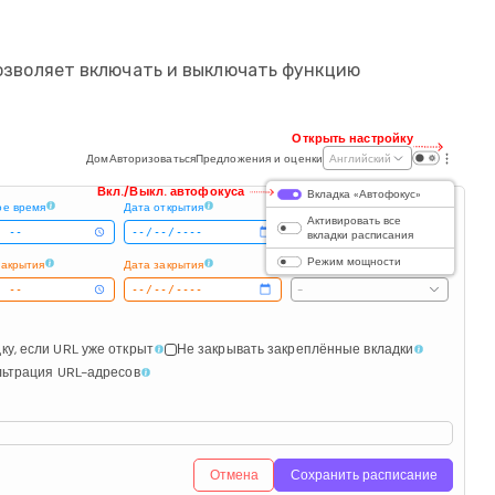
озволяет включать и выключать функцию
Открыть настройку
Дом
Авторизоваться
Предложения и оценки
Английский
Вкл./Выкл. автофокуса
Вкладка «Автофокус»
ое время
Дата открытия
Открыто в день
Активировать все
-
вкладки расписания
Режим мощности
закрытия
Дата закрытия
Закрыть в день
-
ку, если URL уже открыт
Не закрывать закреплённые вкладки
ьтрация URL-адресов
Отмена
Сохранить расписание