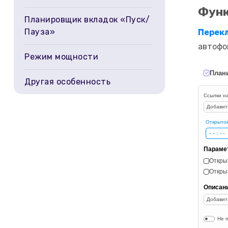
Фун
Планировщик вкладок «Пуск/
Пауза»
Перек
автофо
Режим мощности
План
Другая особенность
Ссылки н
Добавит
Открыто
Параме
Откры
Откры
Описан
Добавит
Не 