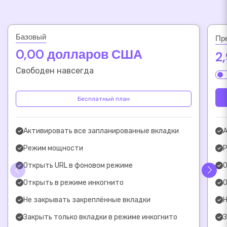
Базовый
Пр
0,00 долларов США
2
Свободен навсегда
Бесплатный план
Активировать все запланированные вкладки
А
Режим мощности
Открыть URL в фоновом режиме
О
Открыть в режиме инкогнито
О
Не закрывать закреплённые вкладки
Н
Закрыть только вкладки в режиме инкогнито
З