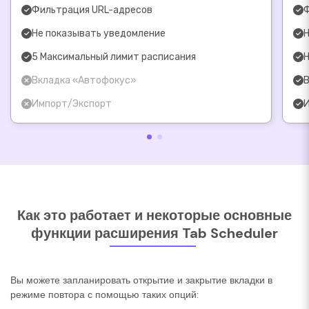
Фильтрация URL-адресов
Ф
Не показывать уведомление
Н
5 Максимальный лимит расписания
Н
Вкладка «Автофокус»
В
Импорт/Экспорт
И
Как это работает и некоторые основные
функции расширения Tab Scheduler
Вы можете запланировать открытие и закрытие вкладки в
режиме повтора с помощью таких опций: