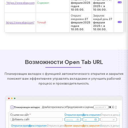
*https://www.ebay.com
Содержит
февраля 2025
февраля
года в
2025 г. в
10:05:00.
10:06:00.
Открыто
Закрытие
ежедневно
27
каждый день
27
https://www.ebay.com*
Точный
февраля 2025
февраля
года в
2025 г. в
10:05:00.
10:06:00.
Возможности Open Tab URL
Планировщик вкладок с функцией автоматического открытия и закрытия
поможет вам эффективнее управлять вкладками и улучшить рабочий
процесс и производительность.
Дом
Авторизоваться
Предложения и оценки
Планировщик вкладок
Английский
Ссылки на сайт
*
Открытое время
Дата открытия
Открыто в день
Добавить сайт
-
Открытое время
Дата открытия
Открыто в день
Время закрытия
Дата закрытия
Закрыть в день