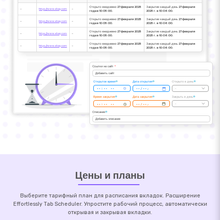
Открыто ежедневно
27 февраля 2025
Закрытие каждый день
27 февраля
-
https://www.ebay.com
-
года в 10:05:00.
2025 г. в 10:06:00.
Открыто ежедневно
27 февраля 2025
Закрытие каждый день
27 февраля
-
https://www.ebay.com
-
года в 10:05:00.
2025 г. в 10:06:00.
Открыто ежедневно
27 февраля 2025
Закрытие каждый день
27 февраля
-
https://www.ebay.com
-
года в 10:05:00.
2025 г. в 10:06:00.
Открыто ежедневно
27 февраля 2025
Закрытие каждый день
27 февраля
-
https://www.ebay.com
-
года в 10:05:00.
2025 г. в 10:06:00.
Ссылки на сайт
*
Добавить сайт
Открытое время
Дата открытия
Открыто в день
-
Время закрытия
Дата закрытия
Закрыть в день
-
Описание
Добавить описание
Цены и планы
Выберите тарифный план для расписания вкладок. Расширение
Effortlessly Tab Scheduler. Упростите рабочий процесс, автоматически
открывая и закрывая вкладки.