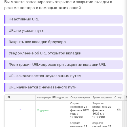
Вы можете запланировать открытие и закрытие вкладки в
режиме повтора с помощью таких опций:
Неактивный URL
URL не указан путь
Закрыть все вкладки браузера
Уведомление об URL открытой вкладки
Фильтрация URL-адресов при закрытии вкладки URL
URL заканчивается неуказанным путем
URL начинается с неуказанного пути
URL
Фильтрация URL-адресов
Открытое время
Время закрытия
Статус
Открыто
Закрытие
ежедневно
27
каждый день
27
*
Содержит
февраля 2025
февраля
года в
2025 г. в
10:05:00.
10:06:00.
Открыто
Закрытие
ежедневно
27
каждый день
27