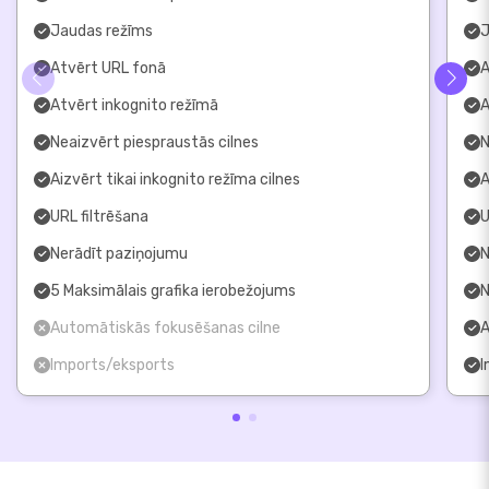
Jaudas režīms
J
Atvērt URL fonā
A
Atvērt inkognito režīmā
A
Neaizvērt piespraustās cilnes
N
Aizvērt tikai inkognito režīma cilnes
A
URL filtrēšana
U
Nerādīt paziņojumu
N
5 Maksimālais grafika ierobežojums
N
Automātiskās fokusēšanas cilne
A
Imports/eksports
I