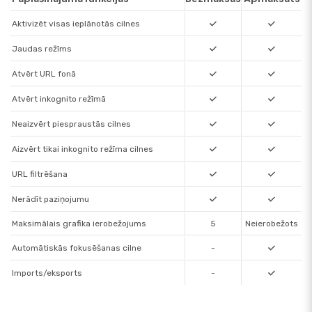
Atvērts katru
Slēgts katru dienu
dienu
2025.
2025. gada 27.
-
https://www.ebay.com
-
gada 27.
februārī plkst.
Aktivizēt visas ieplānotās cilnes
februārī plkst.
10:06:00
10:05:00
Jaudas režīms
Atvērts katru
Slēgts katru dienu
dienu
2025.
2025. gada 27.
-
https://www.ebay.com
-
gada 27.
februārī plkst.
Atvērt URL fonā
februārī plkst.
10:06:00
10:05:00
Atvērt inkognito režīmā
Neaizvērt piespraustās cilnes
Aizvērt tikai inkognito režīma cilnes
URL filtrēšana
Nerādīt paziņojumu
Maksimālais grafika ierobežojums
5
Neierobežots
Automātiskās fokusēšanas cilne
-
Imports/eksports
-