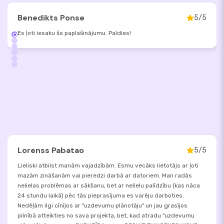
Benedikts Ponse
5/5
Es ļoti iesaku šo paplašinājumu. Paldies!
Lorenss Pabatao
5/5
Lieliski atbilst manām vajadzībām. Esmu vecāks lietotājs ar ļoti
mazām zināšanām vai pieredzi darbā ar datoriem. Man radās
nelielas problēmas ar sākšanu, bet ar nelielu palīdzību (kas nāca
24 stundu laikā) pēc tās pieprasījuma es varēju darboties.
Nedēļām ilgi cīnījos ar "uzdevumu plānotāju" un jau grasījos
pilnībā atteikties no sava projekta, bet, kad atradu "uzdevumu