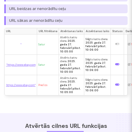
URL beidzas ar nenorādītu ceļu
URL sākas ar nenorādītu ceļu
URL
URL filtrēšana
Atvēršanas laiks
Aizvēršanas laiks
Statuss
Darb
Atvērts katru
Slēgts katru dienu
dienu
2025.
2025. gada 27.
*
Satur
gada 27.
februārī plkst.
februārī plkst.
10:06:00
10:05:00
Atvērts katru
Slēgts katru dienu
dienu
2025.
2025. gada 27.
*https://www.ebay.com
Satur
gada 27.
februārī plkst.
februārī plkst.
10:06:00
10:05:00
Atvērts katru
Slēgts katru dienu
dienu
2025.
2025. gada 27.
https://www.ebay.com*
Precīzs
gada 27.
februārī plkst.
februārī plkst.
10:06:00
10:05:00
Atvērtās cilnes URL funkcijas