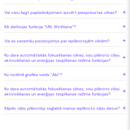
Vai varu liegt paplašinājumam aizvērt piespraustas cilnes?
Kā darbojas funkcija “URL filtrēšana”?
Vai es saņemšu paziņojumus par ieplānotajām cilnēm?
Ko dara automātiskās fokusēšanas cilnes, visu plānoto cilņu
aktivizēšanas un enerģijas taupīšanas režīma funkcijas?
Ko nozīmē grafika veids “Abi”?
Ko dara automātiskās fokusēšanas cilnes, visu plānoto cilņu
aktivizēšanas un enerģijas taupīšanas režīma funkcijas?
Kāpēc ciļņu plānotājs saglabā manus ieplānoto ciļņu datus?