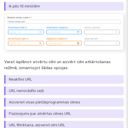
Ik pēc 10 minūtēm
Tīmekļa vietņu saites
*
Pievienot tīmekļa vietni
Atvēršanas laiks
Atvēršanas datums
Atvērts dienā
-
Aizvēršanas laiks
Slēgšanas datums
Slēgt dienā
-
Varat ieplānot atvērtu cilni un aizvērt cilni atkārtošanas
režīmā, izmantojot šādas opcijas:
Neaktīvs URL
URL nenorādīts ceļš
Aizveriet visas pārlūkprogrammas cilnes
Paziņojums par atvērtas cilnes URL
URL filtrēšana, aizverot cilni URL