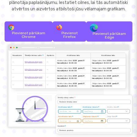
plānotāja paplašinājumu. Iestatiet cilnes, lai tās automātiski
atvērtos un aizvērtos atbilstoši jūsu vēlamajam grafikam.
Pievienot pārlūkam
Pievienot
Pievienot pārlūkam
Chrome
Firefox
Edge
Nosaukums
Tīmekļa vietnes saite
Apraksts
Atvēršanas laiks
Aizvēršanas laiks
Atvērts katru dienu
2025. gada 27.
Slēgts katru dienu
2025. gada 27.
-
https://www.ebay.com
-
februārī plkst. 10:05:00
februārī plkst. 10:06:00
Atvērts katru dienu
2025. gada 27.
Slēgts katru dienu
2025. gada 27.
-
https://www.ebay.com
-
februārī plkst. 10:05:00
februārī plkst. 10:06:00
Atvērts katru dienu
2025. gada 27.
Slēgts katru dienu
2025. gada 27.
-
https://www.ebay.com
-
februārī plkst. 10:05:00
februārī plkst. 10:06:00
Atvērts katru dienu
2025. gada 27.
Slēgts katru dienu
2025. gada 27.
-
https://www.ebay.com
-
februārī plkst. 10:05:00
februārī plkst. 10:06:00
Tīmekļa vietņu saites
*
Pievienot tīmekļa vietni
Atvēršanas laiks
Atvēršanas datums
Atvērts dienā
-
Aizvēršanas laiks
Slēgšanas datums
Slēgt dienā
-
Apraksts
Pievienot aprakstu