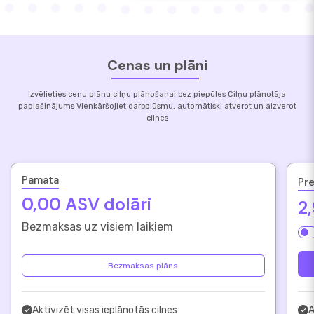
Cenas un plāni
Izvēlieties cenu plānu cilņu plānošanai bez piepūles Cilņu plānotāja
paplašinājums Vienkāršojiet darbplūsmu, automātiski atverot un aizverot
cilnes
Pamata
Pr
0,00 ASV dolāri
2
Bezmaksas uz visiem laikiem
Bezmaksas plāns
Aktivizēt visas ieplānotās cilnes
A