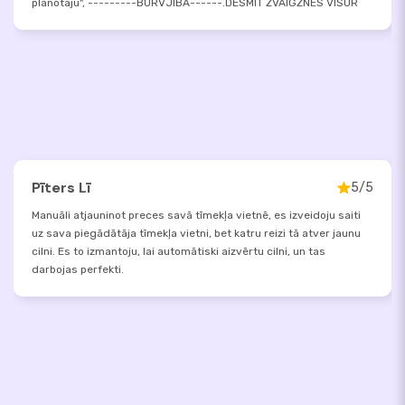
plānotāju", ---------BURVJĪBA------.DESMIT ZVAIGZNES VISUR
Pīters Lī
5/5
Manuāli atjauninot preces savā tīmekļa vietnē, es izveidoju saiti
uz sava piegādātāja tīmekļa vietni, bet katru reizi tā atver jaunu
cilni. Es to izmantoju, lai automātiski aizvērtu cilni, un tas
darbojas perfekti.