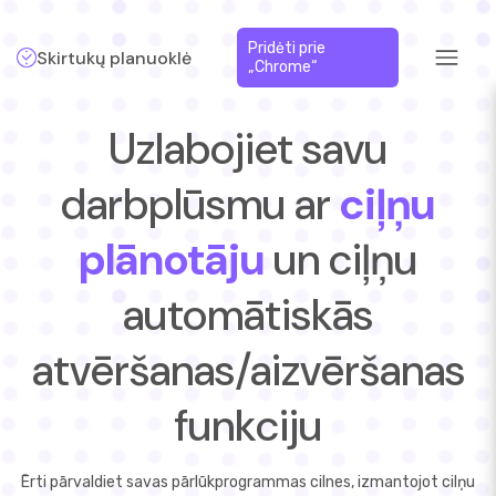
Pridėti prie
Skirtukų planuoklė
„Chrome“
Uzlabojiet savu
darbplūsmu ar
ciļņu
plānotāju
un ciļņu
automātiskās
atvēršanas/aizvēršanas
funkciju
Ērti pārvaldiet savas pārlūkprogrammas cilnes, izmantojot cilņu