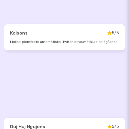
Kolsons
5/5
Lieliski piemērots automātiskai Twitch straumētāju pieslēgšanai!
Duj Huj Ngujens
5/5