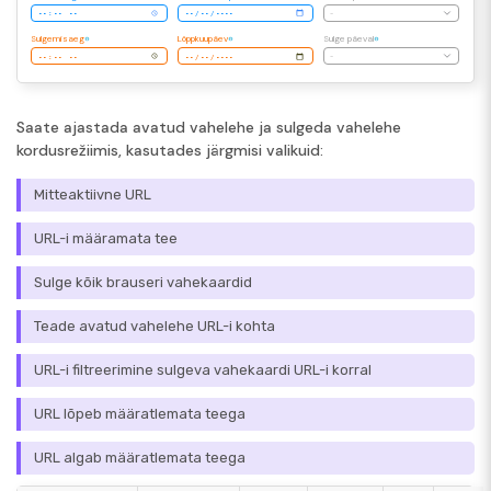
-
Sulgemisaeg
Lõppkuupäev
Sulge päeval
-
Saate ajastada avatud vahelehe ja sulgeda vahelehe
kordusrežiimis, kasutades järgmisi valikuid:
Mitteaktiivne URL
URL-i määramata tee
Sulge kõik brauseri vahekaardid
Teade avatud vahelehe URL-i kohta
URL-i filtreerimine sulgeva vahekaardi URL-i korral
URL lõpeb määratlemata teega
URL algab määratlemata teega