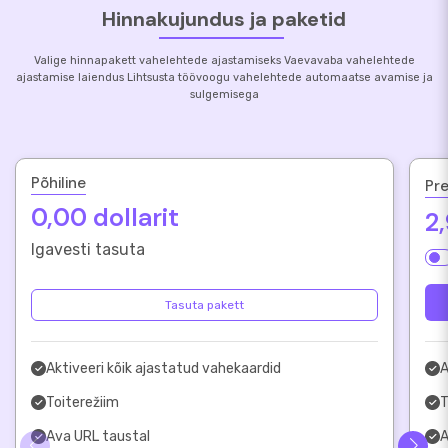
Hinnakujundus ja paketid
Valige hinnapakett vahelehtede ajastamiseks Vaevavaba vahelehtede
ajastamise laiendus Lihtsusta töövoogu vahelehtede automaatse avamise ja
sulgemisega
Põhiline
Pr
0,00 dollarit
2
Igavesti tasuta
Tasuta pakett
Aktiveeri kõik ajastatud vahekaardid
A
Toiterežiim
T
Ava URL taustal
A