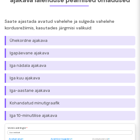
ajakava laienduse peamised omadused
Saate ajastada avatud vahelehe ja sulgeda vahelehe
kordusrežiimis, kasutades järgmisi valikuid:
Ühekordne ajakava
Igapäevane ajakava
Iga nädala ajakava
Iga kuu ajakava
Iga-aastane ajakava
Kohandatud minutigraafik
Iga 10-minutilise ajakava
Veebisaidi lingid
*
Lisa veebisait
Avatud aeg
Avamise kuupäev
Avatud päeval