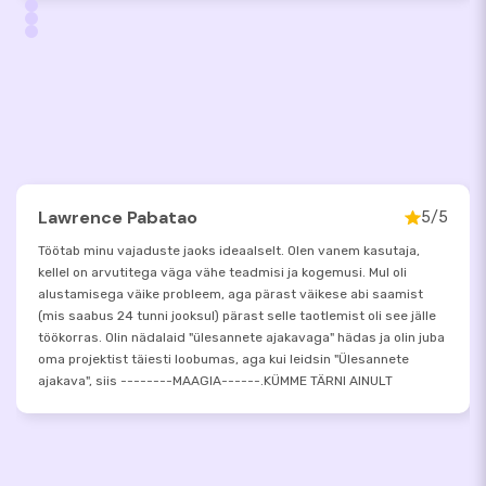
Lawrence Pabatao
5/5
Töötab minu vajaduste jaoks ideaalselt. Olen vanem kasutaja,
kellel on arvutitega väga vähe teadmisi ja kogemusi. Mul oli
alustamisega väike probleem, aga pärast väikese abi saamist
(mis saabus 24 tunni jooksul) pärast selle taotlemist oli see jälle
töökorras. Olin nädalaid "ülesannete ajakavaga" hädas ja olin juba
oma projektist täiesti loobumas, aga kui leidsin "Ülesannete
ajakava", siis --------MAAGIA------.KÜMME TÄRNI AINULT