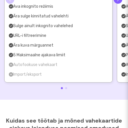
Ava inkognito režiimis
A
Ära sulge kinnitatud vahelehti
Ä
Sulge ainult inkognito vahelehed
S
URL-i filtreerimine
U
Ära kuva märguannet
Ä
5 Maksimaalne ajakava limiit
P
Autofookuse vahekaart
A
Import/eksport
I
Kuidas see töötab ja mõned vahekaartide