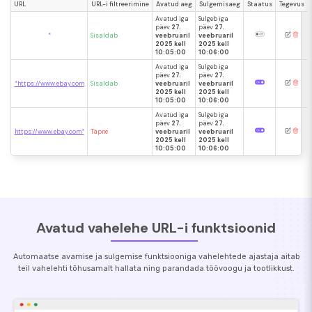
URL
URL-i filtreerimine
Avatud aeg
Sulgemisaeg
Staatus
Tegevus
Avatud iga
Sulgeb iga
päev
27.
päev
27.
*
Sisaldab
veebruaril
veebruaril
2025 kell
2025 kell
10:05:00
10:06:00
Avatud iga
Sulgeb iga
päev
27.
päev
27.
*https://www.ebay.com
Sisaldab
veebruaril
veebruaril
2025 kell
2025 kell
10:05:00
10:06:00
Avatud iga
Sulgeb iga
päev
27.
päev
27.
https://www.ebay.com*
Täpne
veebruaril
veebruaril
2025 kell
2025 kell
10:05:00
10:06:00
Avatud vahelehe URL-i funktsioonid
Automaatse avamise ja sulgemise funktsiooniga vahelehtede ajastaja aitab
teil vahelehti tõhusamalt hallata ning parandada töövoogu ja tootlikkust.