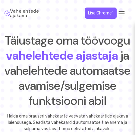
Vahelehtede
Lisa Chrome'i
ajakava
Täiustage oma töövoogu
vahelehtede ajastaja
ja
vahelehtede automaatse
avamise/sulgemise
funktsiooni abil
Halda oma brauseri vahekaarte vaevata vahekaartide ajakava
laiendusega. Seadista vahekaardid automaatselt avanema ja
sulguma vastavalt oma eelistatud ajakavale.