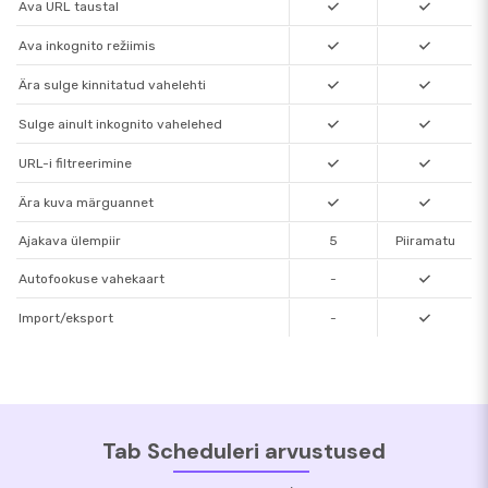
Ava URL taustal
2025 kell
2025 kell
10:05:00
10:06:00
Ava inkognito režiimis
Ära sulge kinnitatud vahelehti
Sulge ainult inkognito vahelehed
URL-i filtreerimine
Ära kuva märguannet
Ajakava ülempiir
5
Piiramatu
Autofookuse vahekaart
-
Import/eksport
-
Tab Scheduleri arvustused