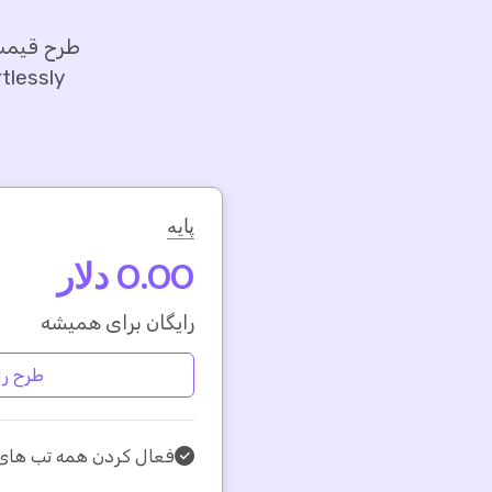
طرح قیمت 
Effortlessly با باز و بسته کردن خودکار تب
پایه
0.00 دلار
رایگان برای همیشه
طرح را
فعال کردن همه تب های