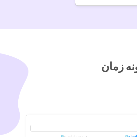
نه زمان
افتتاح
در روز باز است