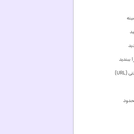
د
ید
ببندید
URL)
حدود