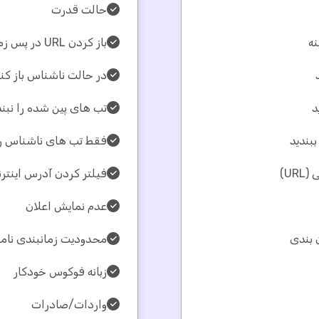
حالت قدرت
باز کردن URL در پس زمینه
در حالت ناشناس باز کنی
د
تب های پین شده را نبند
بندید
فقط تب های ناشناس را 
UR)
فیلتر کردن آدرس اینترنتی (
عدم نمایش اعلان
محدودیت زمانبندی نام
زبانه فوکوس خودکار
واردات/صادرات