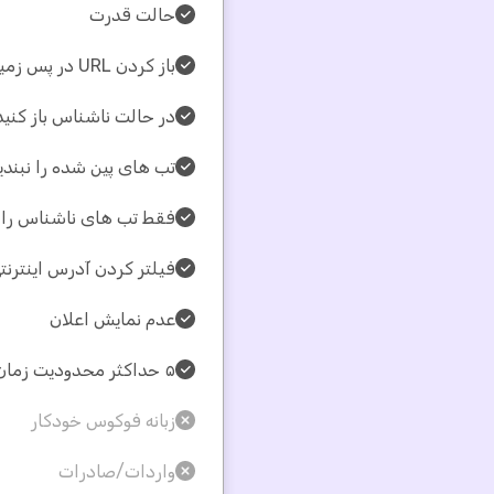
حالت قدرت
باز کردن URL در پس زمینه
در حالت ناشناس باز کنید
تب های پین شده را نبندی
فقط تب های ناشناس را ب
فیلتر کردن آدرس اینترنتی (L
عدم نمایش اعلان
۵ حداکثر محدودیت زمان بندی
زبانه فوکوس خودکار
واردات/صادرات