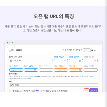
오픈 탭 URL의 특징
자동 열기 및 닫기 기능이 있는 탭 스케줄러를 사용하면 탭을 보다 효율적으로 관리하
고 작업 흐름과 생산성을 개선하는 데 도움이 됩니다.
집
로그인
제안 및 평가
탭 스케줄러
영어
웹사이트 링크
*
오픈 타임
오픈 날짜
오픈 데이
웹사이트 추가
-
오픈 타임
오픈 날짜
오픈 데이
마감 시간
마감일
당일 마감
-
-
탭 스케줄러 옵션
백그라운드에서 URL 열기
시크릿 모드로 열기
URL이 이미 열려 있는 경우 탭을 새로 고침합니다.
고정된 탭을 닫지 마세요
시크릿 모드로 열기
시크릿 모드 탭만 닫기
URL 필터링
설명
설명 추가
알림을 표시하지 마세요
이 예약된 탭을 활성화하세요
취소
일정 저장
*
기호가 있는 부분은 채우기 또는 선택, 오픈 시간이나 마감 시간 또는 두 시간 모두를 선택해야 합니다.
수입/수출
예약된 탭 목록