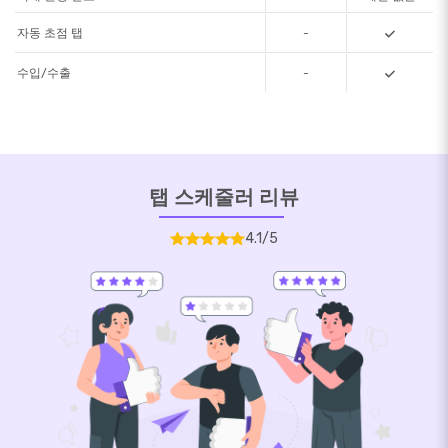
자동 초점 탭
-
수입/수출
-
탭 스케줄러 리뷰
4.1/5