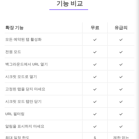
기능 비교
제목
웹사이트 링크
설명
오픈 타임
마감 시간
상태
행동
2025년
2025년
2월 27일
2월 27일
오전 10
오전 10
-
https://www.ebay.com
-
시 5분부
시 6분에
터
매일
매일 마감
확장 기능
무료
유급의
오픈
2025년
2025년
모든 예약된 탭 활성화
2월 27일
2월 27일
오전 10
오전 10
-
https://www.ebay.com
-
시 5분부
시 6분에
터
매일
전원 모드
매일 마감
오픈
2025년
백그라운드에서 URL 열기
2025년
2월 27일
2월 27일
오전 10
오전 10
-
https://www.ebay.com
-
시 5분부
시 6분에
시크릿 모드로 열기
터
매일
매일 마감
오픈
고정된 탭을 닫지 마세요
시크릿 모드 탭만 닫기
URL 필터링
알림을 표시하지 마세요
최대 일정 한도
5
제한 없는