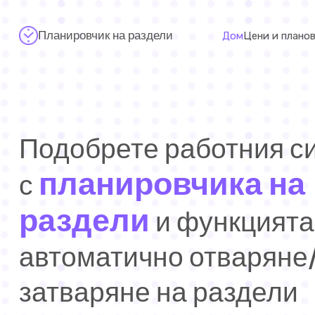
Планировчик на раздели
Дом
Цени и плано
Подобрете работния с
планировчика на
с
раздели
и функцията
автоматично отваряне
затваряне на раздели