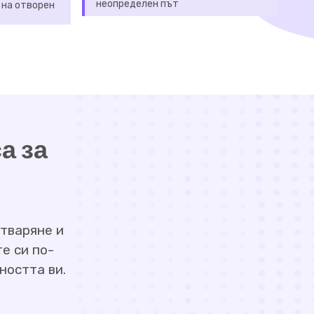
неопределен път
 на отворен
а за
тваряне и
е си по-
ността ви.