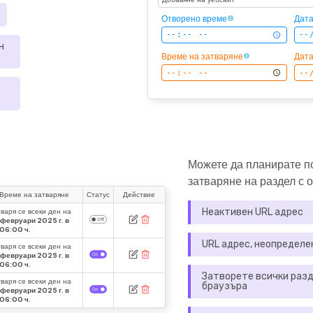
Отворено време
Дата
н
Време на затваряне
Дата
Можете да планирате п
затваряне на раздел с о
Време на затваряне
Статус
Действие
Неактивен URL адрес
варя се всеки ден на
 февруари 2025 г. в
:06:00 ч.
URL адрес, неопределе
варя се всеки ден на
 февруари 2025 г. в
:06:00 ч.
Затворете всички разд
варя се всеки ден на
браузъра
 февруари 2025 г. в
:06:00 ч.