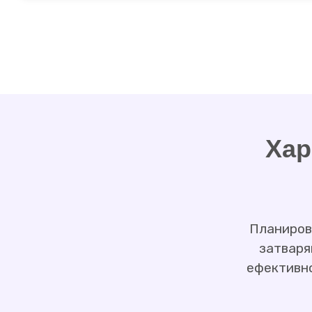
Хар
Планиров
затваря
ефективно