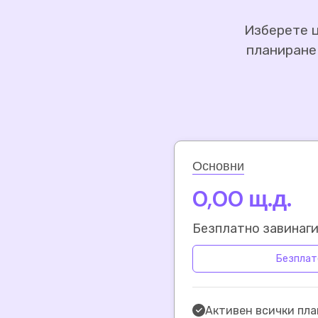
Изберете ц
планиране
Основни
0,00 щ.д.
Безплатно завинаг
Безплат
Активен всички пл