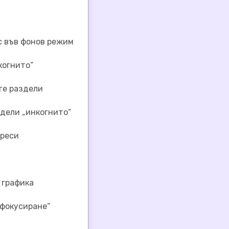
с във фонов режим
когнито“
те раздели
здели „инкогнито“
дреси
 графика
фокусиране“