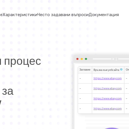
ве
Характеристики
Често задавани въпроси
Документация
и процес
Заглавие
Оп
Връзка към уебсайта
-
https://www.ebay.com
-
 за
-
https://www.ebay.com
-
-
https://www.ebay.com
-
/
-
https://www.ebay.com
-