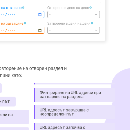
 на отваряне
Отворено в деня на деня
-
 на затваряне
Затворено в деня на деня
-
овторение на отворен раздел и
пции като:
Филтриране на URL адреси при
затваряне на раздела
н път
URL адресът завършва с
неопределен път
ели на
URL адресът започва с