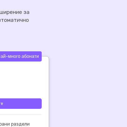
зширение за
втоматично
ай-много абонати
те
рани раздели