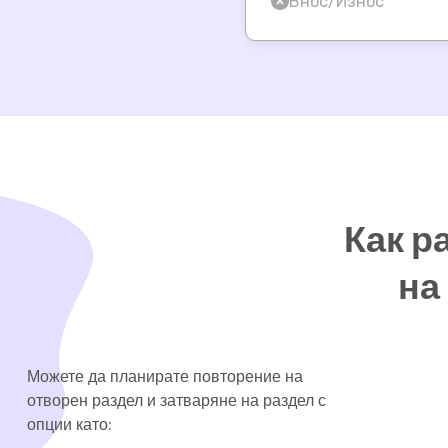
Внос/Износ
Как р
на
Можете да планирате повторение на
отворен раздел и затваряне на раздел с
опции като: