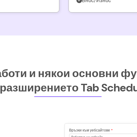
Внос/Износ
аботи и някои основни ф
 разширението Tab Schedu
Връзки към уебсайтове
*
Добавяне на уебсайт