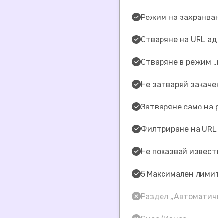
Режим на захранва
Отваряне на URL ад
Отваряне в режим „
Не затваряй закаче
Затваряне само на 
Филтриране на URL
Не показвай извест
5 Максимален лимит
Раздел „Автоматич