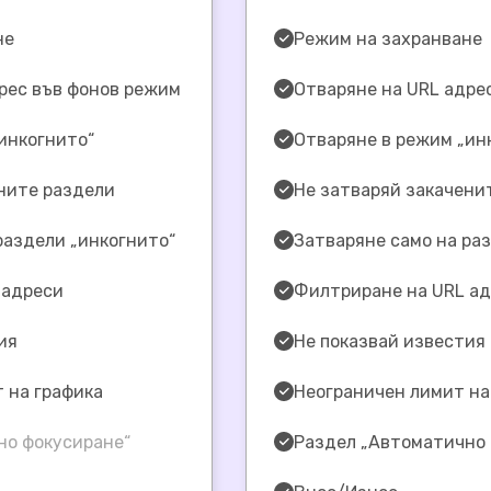
не
Режим на захранване
рес във фонов режим
Отваряне на URL адре
инкогнито“
Отваряне в режим „ин
ните раздели
Не затваряй закачени
раздели „инкогнито“
Затваряне само на ра
 адреси
Филтриране на URL а
ия
Не показвай известия
 на графика
Неограничен лимит на
но фокусиране“
Раздел „Автоматично 