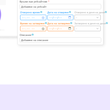
Връзки към уебсайтове
*
Добавяне на уебсайт
Отворено време
Дата на отваряне
Отворено в деня на деня
-
Време на затваряне
Дата на затваряне
Затворено в деня на деня
-
Описание
Добавяне на описание