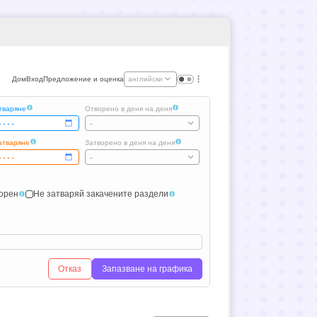
Дом
Вход
Предложение и оценка
английски
тваряне
Отворено в деня на деня
-
атваряне
Затворено в деня на деня
-
ворен
Не затваряй закачените раздели
Отказ
Запазване на графика