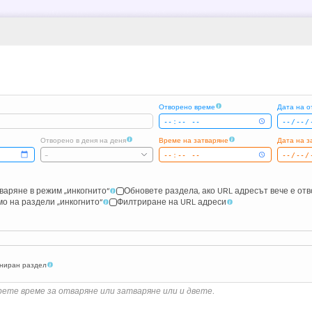
Отворено време
Дата на о
Отворено в деня на деня
Време на затваряне
Дата на з
-
варяне в режим „инкогнито“
Обновете раздела, ако URL адресът вече е от
о на раздели „инкогнито“
Филтриране на URL адреси
аниран раздел
рете време за отваряне или затваряне или и двете.