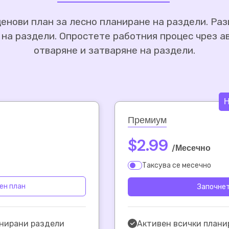
енови план за лесно планиране на раздели. Ра
 на раздели. Опростете работния процес чрез а
отваряне и затваряне на раздели.
Н
Премиум
$2.99
/Месечно
и
Таксува се месечно
ен план
Започне
анирани раздели
Активен всички плани