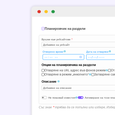
Планировчик на раздели
Връзки към уебсайтове
*
Добавяне на уебсайт
Отворено време
Дата на отваряне
Опции на планировчика на раздели
Отваряне на URL адрес във фонов режим
От
Отваряне в режим „инкогнито“
Затваряне сам
Описание
Добавяне на описание
Не показвай известия
Активиране на този пл
Със знак
*
трябва да се попълни или избере, Избе