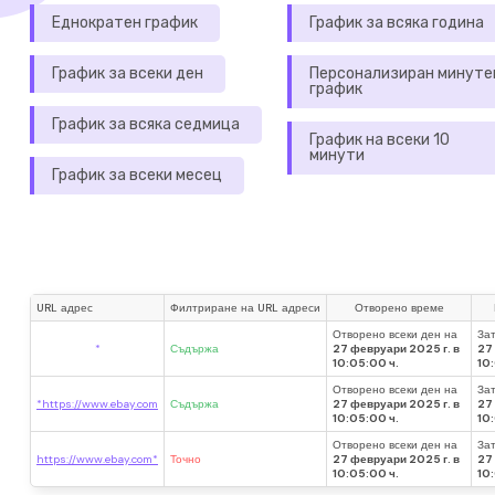
Еднократен график
График за всяка година
График за всеки ден
Персонализиран минуте
график
График за всяка седмица
График на всеки 10
минути
График за всеки месец
URL адрес
Филтриране на URL адреси
Отворено време
Отворено всеки ден на
Зат
*
Съдържа
27 февруари 2025 г. в
27
10:05:00 ч.
10
Отворено всеки ден на
Зат
*https://www.ebay.com
Съдържа
27 февруари 2025 г. в
27
10:05:00 ч.
10
Отворено всеки ден на
Зат
https://www.ebay.com*
Точно
27 февруари 2025 г. в
27
10:05:00 ч.
10