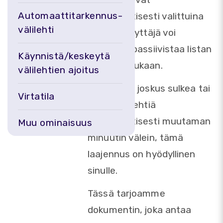
Automaattitarkennus-
automaattisesti valittuina
välilehti
aikoina. Käyttäjä voi
aktivoida/passiivistaa listan
Käynnistä/keskeytä
tarpeen mukaan.
välilehtien ajoitus
Jos haluat joskus sulkea tai
Virtatila
avata välilehtiä
automaattisesti muutaman
Muu ominaisuus
minuutin välein, tämä
laajennus on hyödyllinen
sinulle.
Tässä tarjoamme
dokumentin, joka antaa