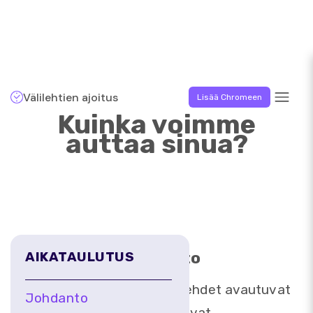
Välilehtien ajoitus
Lisää Chromeen
Kuinka voimme
auttaa sinua?
Johdanto
AIKATAULUTUS
Selainvälilehdet avautuvat
Johdanto
ja sulkeutuvat