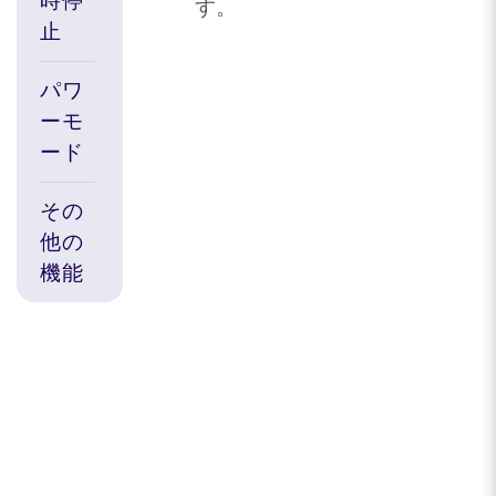
時停
す。
止
パワ
ーモ
ード
その
他の
機能