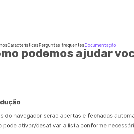
anos
Características
Perguntas frequentes
Documentação
mo podemos ajudar vo
odução
s do navegador serão abertas e fechadas automa
o pode ativar/desativar a lista conforme necessári