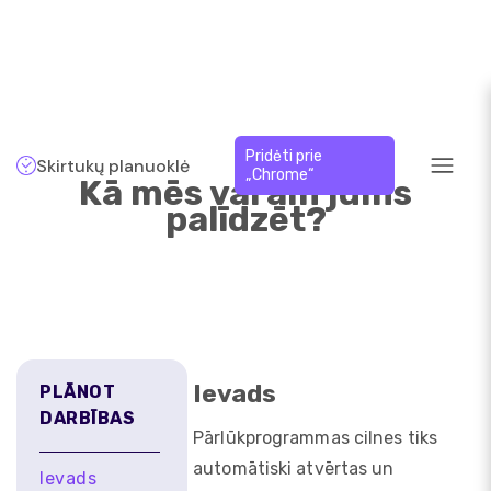
Pridėti prie
Skirtukų planuoklė
„Chrome“
Kā mēs varam jums
palīdzēt?
Ievads
PLĀNOT
DARBĪBAS
Pārlūkprogrammas cilnes tiks
automātiski atvērtas un
Ievads