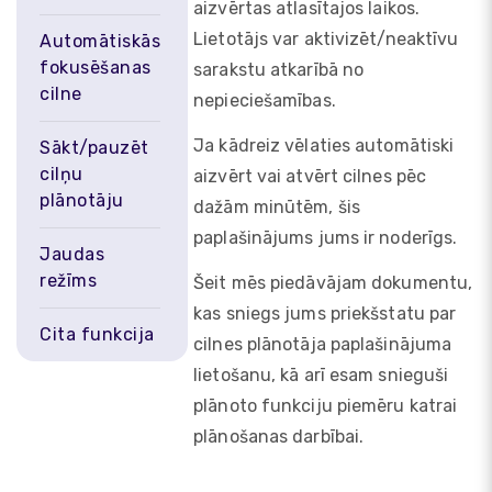
aizvērtas atlasītajos laikos.
Lietotājs var aktivizēt/neaktīvu
Automātiskās
fokusēšanas
sarakstu atkarībā no
cilne
nepieciešamības.
Ja kādreiz vēlaties automātiski
Sākt/pauzēt
cilņu
aizvērt vai atvērt cilnes pēc
plānotāju
dažām minūtēm, šis
paplašinājums jums ir noderīgs.
Jaudas
režīms
Šeit mēs piedāvājam dokumentu,
kas sniegs jums priekšstatu par
Cita funkcija
cilnes plānotāja paplašinājuma
lietošanu, kā arī esam snieguši
plānoto funkciju piemēru katrai
plānošanas darbībai.