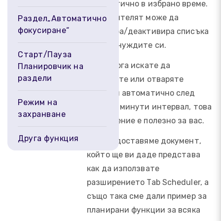
автоматично в избрано време.
Потребителят може да
Раздел„Автоматично
фокусиране“
активира/деактивира списъка
според нуждите си.
Старт/Пауза
Ако някога искате да
Планировчик на
раздели
затваряте или отваряте
раздели автоматично след
Режим на
няколко минути интервал, това
захранване
разширение е полезно за вас.
Друга функция
Тук предоставяме документ,
който ще ви даде представа
как да използвате
разширението Tab Scheduler, а
също така сме дали пример за
планирани функции за всяка